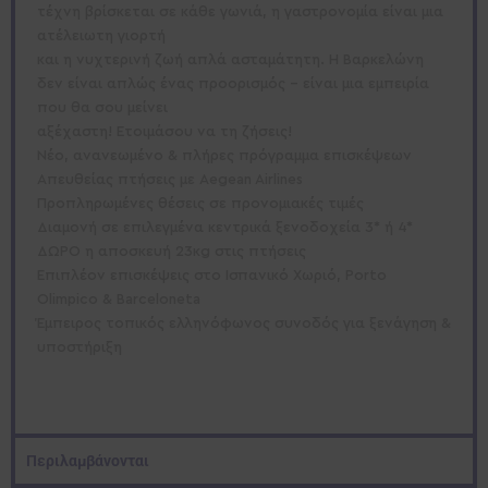
τέχνη βρίσκεται σε κάθε γωνιά, η γαστρονομία είναι μια
ατέλειωτη γιορτή
και η νυχτερινή ζωή απλά ασταμάτητη. Η Βαρκελώνη
δεν είναι απλώς ένας προορισμός – είναι μια εμπειρία
που θα σου μείνει
αξέχαστη! Ετοιμάσου να τη ζήσεις!
Νέο, ανανεωμένο & πλήρες πρόγραμμα επισκέψεων
Απευθείας πτήσεις με Aegean Airlines
Προπληρωμένες θέσεις σε προνομιακές τιμές
Διαμονή σε επιλεγμένα κεντρικά ξενοδοχεία 3* ή 4*
ΔΩΡΟ η αποσκευή 23κg στις πτήσεις
Επιπλέον επισκέψεις στο Ισπανικό Χωριό, Porto
Olimpico & Barceloneta
Έμπειρος τοπικός ελληνόφωνος συνοδός για ξενάγηση &
υποστήριξη
Περιλαμβάνονται