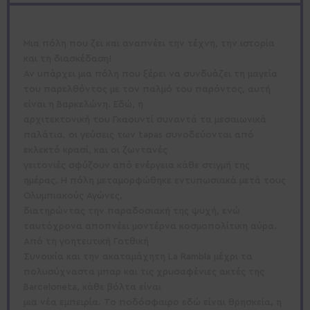
Μια πόλη που ζει και αναπνέει την τέχνη, την ιστορία
και τη διασκέδαση!
Αν υπάρχει μια πόλη που ξέρει να συνδυάζει τη μαγεία
του παρελθόντος με τον παλμό του παρόντος, αυτή
είναι η Βαρκελώνη. Εδώ, η
αρχιτεκτονική του Γκαουντί συναντά τα μεσαιωνικά
παλάτια, οι γεύσεις των tapas συνοδεύονται από
εκλεκτό κρασί, και οι ζωντανές
γειτονιές σφύζουν από ενέργεια κάθε στιγμή της
ημέρας. Η πόλη μεταμορφώθηκε εντυπωσιακά μετά τους
Ολυμπιακούς Αγώνες,
διατηρώντας την παραδοσιακή της ψυχή, ενώ
ταυτόχρονα αποπνέει μοντέρνα κοσμοπολίτικη αύρα.
Από τη γοητευτική Γοτθική
Συνοικία και την ακαταμάχητη La Rambla μέχρι τα
πολυσύχναστα μπαρ και τις χρυσαφένιες ακτές της
Barceloneta, κάθε βόλτα είναι
μια νέα εμπειρία. Το ποδόσφαιρο εδώ είναι θρησκεία, η