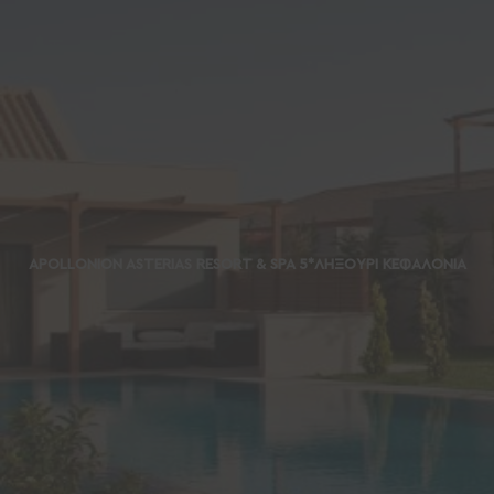
APOLLONION ASTERIAS RESORT & SPA 5*ΛΗΞΟΥΡΙ ΚΕΦΑΛΟΝΙΑ