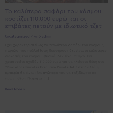
οι
επιβάτες
Το καλύτερο σαφάρι του κόσμου
πετούν
κοστίζει 110.000 ευρώ και οι
με
ιδιωτικό
επιβάτες πετούν με ιδιωτικό τζετ
τζετ
Uncategorized
/ Από
admin
Έχει χαρακτηριστεί ως το “καλύτερο σαφάρι του κόσμου“,
παρόλο που πολλοί ίσως θεωρήσουν ότι είναι οι καλύτερες
διακοπές του κόσμου. Φυσικά, δεν είναι φθηνό. Θα
χρειαστείτε σχεδόν 110.000 ευρώ για να κλείσετε θέση στο
“Roar Africa Emirates Executive Private Jet Safari” αλλά η
εμπειρία θα είναι κάτι ανώτερο του να ταξιδέψετε σε
πρώτη θέση. Πτήση με […]
Read More »